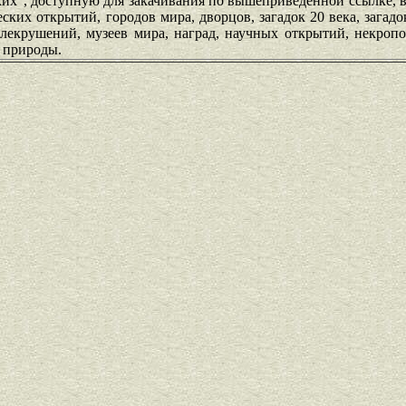
ких", доступную для закачивания по вышеприведенной ссылке, в
ских открытий, городов мира, дворцов, загадок 20 века, загадо
аблекрушений, музеев мира, наград, научных открытий, некроп
с природы.