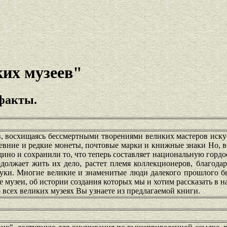
ких музеев"
 факты.
в, восхищаясь бессмертными творениями великих мастеров иску
евние и редкие монеты, почтовые марки и книжные знаки Но, в
едино и сохранили то, что теперь составляет национальную горд
одолжает жить их дело, растет племя коллекционеров, благода
уки. Многие великие и знаменитые люди далекого прошлого б
 музеи, об истории создания которых мы и хотим рассказать в 
всех великих музеях Вы узнаете из предлагаемой книги.