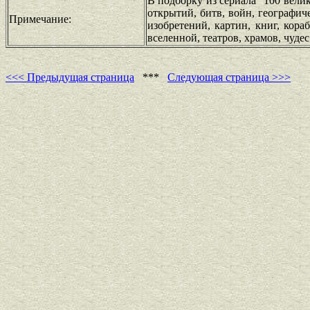
В подборку из сериала "100 вели
открытий, битв, войн, географиче
Примечание:
изобретений, картин, книг, кор
вселенной, театров, храмов, чуде
<<< Предыдущая страница
***
Следующая страница >>>