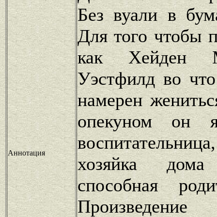
Без вуали в бум
Для того чтобы п
как Хейден М
Уэстфилд во что
намерен женитьс
опекуном он я
воспитательница
Аннотация
хозяйка дом
способная роди
Произведение