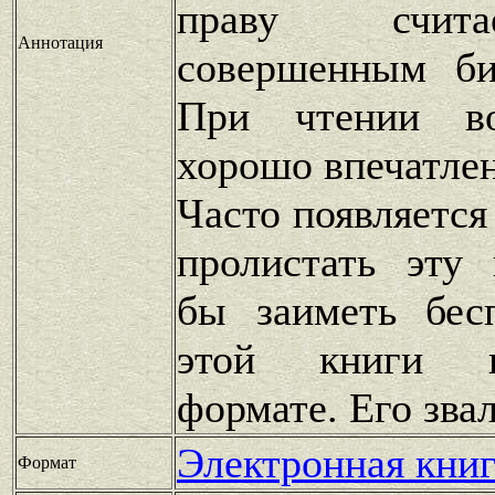
праву счит
Аннотация
совершенным би
При чтении во
хорошо впечатлен
Часто появляется
пролистать эту 
бы заиметь бес
этой книги в
формате. Его зва
Электронная книг
Формат