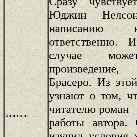
Сразу чувствуе
Юджин Нелсо
написанию 
ответственно. 
случае може
произведение
Брасеро. Из это
узнают о том, ч
читателю роман _
Аннотация
работы автора.
изучил условия 