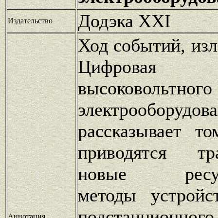
Додэка XXI
Издательство
Ход событий, из
Цифровая д
высоковольтного
электрооборудов
рассказывает т
приводятся т
новые ресурс
методы устройс
подстанционног
Аннотация