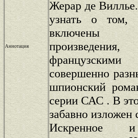
Жерар де Виллье
узнать о том,
включены к
произведения
Аннотация
французскими
совершенно разн
шпионский рома
серии САС . В эт
забавно изложен 
Искренное и