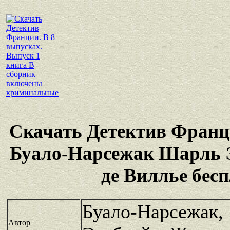
Скачать Детектив Франц
Буало-Нарсежак Шарль 
де Виллье бес
Буало-Нарс
Автор