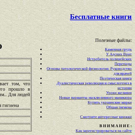
Бесплатные книги
Полезные файлы:
о
Каменная грудь
У Адских Врат
Истребитель полицейских
Перепады
Основы патологической физиологии. Руководство
для врачей
Поэтическая книга
Дуалистическая революция и смыслогенез в
ает том, что
истории
 его прошло в
Уроки желания
им.. Для людей
Новые варианты эксклюзивного маникюра
Купить украинские марки
я гигиена
Общая гигиена
Смотрите
интересные
книжки
В Н И М А Н И Е :
Как зарегистрироваться на сайте