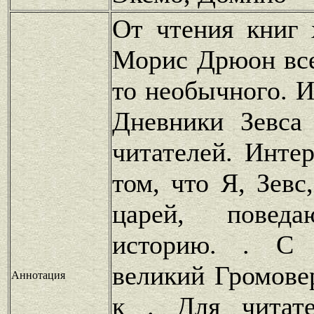
От чтения книг 
Морис Дрюон все
то необычного. И
Дневники Зевса
читателей. Инте
том, что Я, Зевс
царей, пове
историю. . С 
великий Громове
Аннотация
к . Для читат