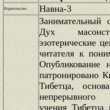
Навна-3
Издательство
Занимательный 
Дух масонст
эзотерические ц
читателя к пони
Опубликование 
патронировано 
Тибетца, осно
непрерывного р
учения Тибетца