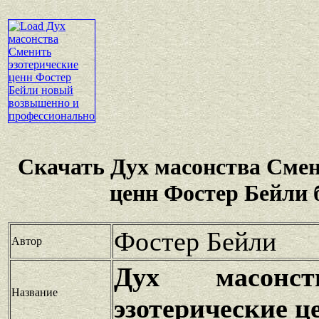
Скачать Дух масонства Смен
ценн Фостер Бейли 
Фостер Бейли
Автор
Дух масонст
Название
эзотерические ц