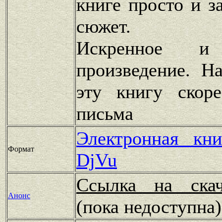
книге просто и з
сюжет.
Искренное и 
произведение. Н
эту книгу скор
письма
Электронная кн
Формат
DjVu
Ссылка на скач
Анонс
(пока недоступн