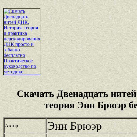
Скачать Двенадцать ните
теория Энн Брюэр б
Энн Брюэр
Автор