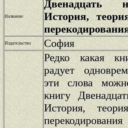
Двенадцать 
История, теори
Название
перекодировани
София
Издательство
Редко какая кн
радует одновре
эти слова можн
книгу Двенадца
История, теори
перекодирован