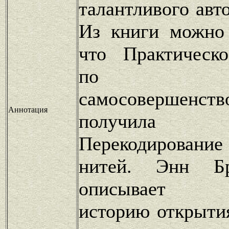
талантливого авт
Из книги можно 
что Практическо
по ме
самосовершенство
Аннотация
получила 
Перекодирован
нитей. Энн Бр
описывает у
историю открытия