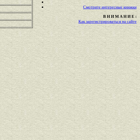
Смотрите
интересные
книжки
В Н И М А Н И Е :
Как зарегистрироваться на сайте