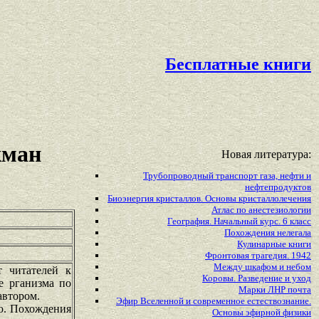
Бесплатные книги
кман
Новая литература:
Трубопроводный транспорт газа, нефти и
нефтепродуктов
Биоэнергия кристаллов. Основы кристаллолечения
Атлас по анестезиологии
География. Начальный курс. 6 класс
Похождения нелегала
Кулинарные книги
Фронтовая трагедия. 1942
Между шкафом и небом
 читателей к
Коровы. Разведение и уход
е рганизма по
Марки ЛНР почта
автором.
Эфир Вселенной и современное естествознание.
ю. Похождения
Основы эфирной физики