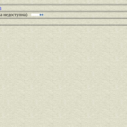
m
ка недоступна)