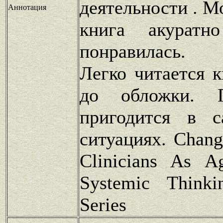
деятельности . М
Аннотация
книга акуратн
понравилась.
Легко читается 
до обложки. П
пригодится в 
ситуациях. Chang
Clinicians As A
Systemic Thinki
Series