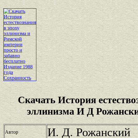
Скачать История естество
эллинизма И Д Рожански
И. Д. Рожанский
Автор