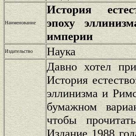
История естес
эпоху эллиниз
Наименование
империи
Наука
Издательство
Давно хотел при
История естество
эллинизма и Рим
бумажном вариа
чтобы прочитат
Издание 1988 год