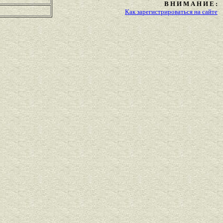
В Н И М А Н И Е :
Как зарегистрироваться на сайте