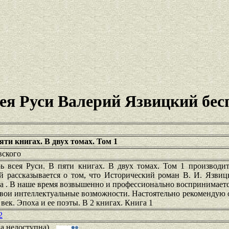
сея Руси Валерий Язвицкий бес
пяти книгах. В двух томах. Том 1
вского
рь всея Руси. В пяти книгах. В двух томах. Том 1 производи
й рассказывается о том, что Исторический роман В. И. Язвиц
на . В наше время возвышенно и профессионально воспринимаетс
свои интеллектуальные возможности. Настоятельно рекомендую 
век. Эпоха и ее поэты. В 2 книгах. Книга 1
2
ка недоступна)