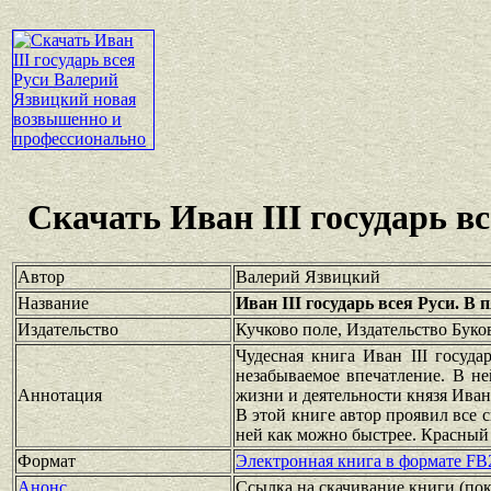
Скачать Иван III государь в
Автор
Валерий Язвицкий
Название
Иван III государь всея Руси. В 
Издательство
Кучково поле, Издательство Буко
Чудесная книга Иван III госуда
незабываемое впечатление. В не
Аннотация
жизни и деятельности князя Ива
В этой книге автор проявил все 
ней как можно быстрее. Красный 
Формат
Электронная книга в формате FB
Анонс
Ссылка на скачивание книги
(по