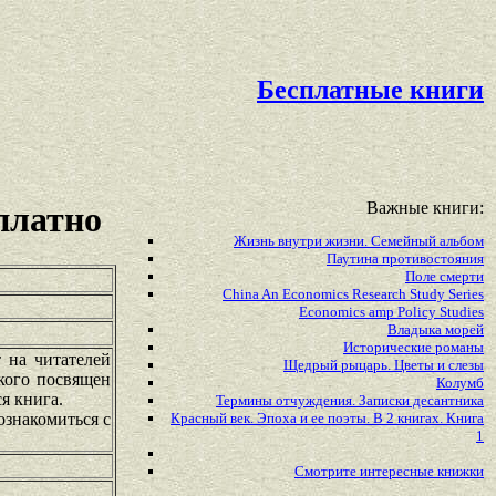
Бесплатные книги
Важные книги:
платно
Жизнь внутри жизни. Семейный альбом
Паутина противостояния
Поле смерти
China An Economics Research Study Series
Economics amp Policy Studies
Владыка морей
Исторические романы
т на читателей
Щедрый рыцарь. Цветы и слезы
кого посвящен
Колумб
я книга.
Термины отчуждения. Записки десантника
ознакомиться с
Красный век. Эпоха и ее поэты. В 2 книгах. Книга
1
Смотрите
интересные
книжки