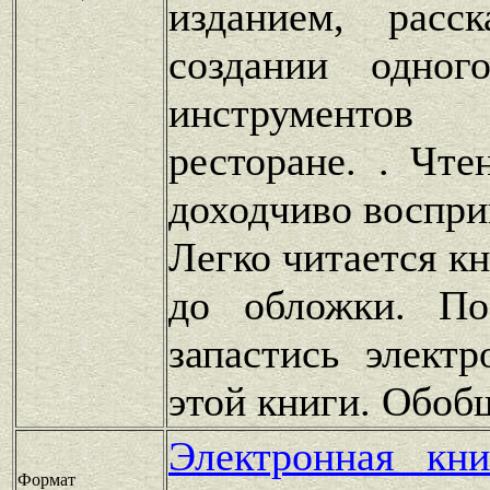
изданием, расс
создании одног
инструменто
ресторане. . Чте
доходчиво воспри
Легко читается к
до обложки. По
запастись элект
этой книги. Обоб
Электронная кн
Формат