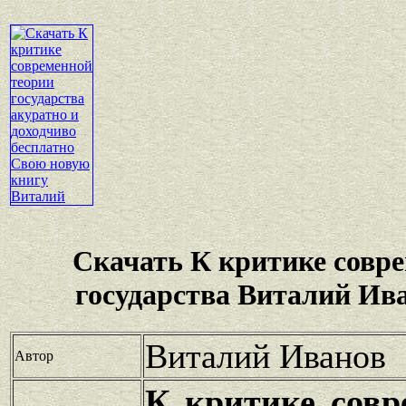
Скачать К критике совр
государства Виталий Ив
Виталий Иванов
Автор
К критике совр