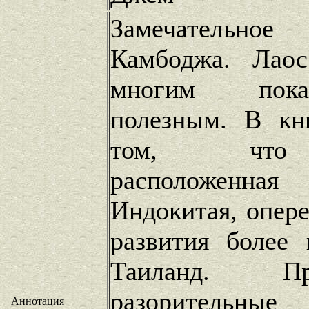
Замечательное
Камбоджа. Лаос
многим пока
полезным. В кн
том, что 
расположенн
Индокитая, опер
развития более
Таиланд. П
разорительные
Аннотация