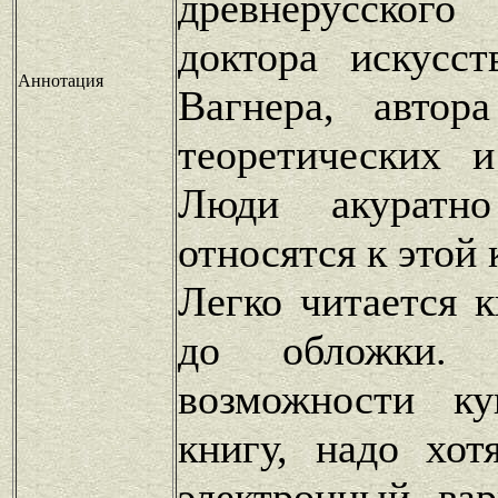
древнерусско
доктора искусст
Аннотация
Вагнера, автор
теоретических 
Люди акуратн
относятся к этой 
Легко читается 
до обложки.
возможности к
книгу, надо хот
электронный вар