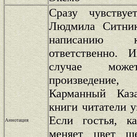
Сразу чувствуе
Людмила Ситник
написанию 
ответственно. 
случае може
произведение
Карманный Каз
книги читатели у
Если гостья, к
Аннотация
меняет цвет ш