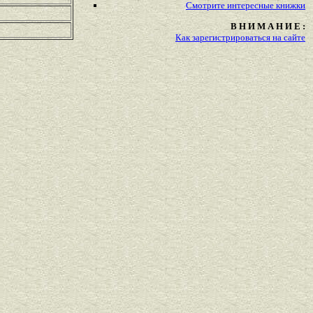
Смотрите
интересные
книжки
В Н И М А Н И Е :
Как зарегистрироваться на сайте