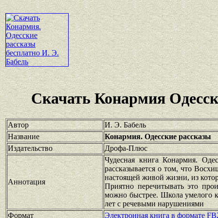
Скачать Конармия Одесск
Автор
И. Э. Бабель
Название
Конармия. Одесские рассказы
Издательство
Дрофа-Плюс
Чудесная книга Конармия. Одес
рассказывается о том, что Восх
настоящей живой жизни, из котор
Аннотация
Приятно перечитывать это прои
можно быстрее. Школа умелого к
лет с речевыми нарушениями
Формат
Электронная книга в формате FB