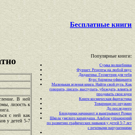
Бесплатные книги
Популярные книги:
атно
Сумка волшебника
Фуршет. Рецепты на любой вкус
Дидактика. Геометрия для тебя
Курс бармена-официанта
Маленькая зеленая книга. Найти свой путь. Как
говорить, писать, выступать, убеждать, влиять и
продавать свои идеи
тление. В ней
Книги космическая фантастика
Товарищи по оружию
рмы, лизость к
До последнего
нига.
Блондинки начинают и выигрывают Роман
ься с ней как
Школа умелого карандаша. Альбом упражнений
в у детей 5-7
по развитию графических навыков у детей 5-7 лет
с речевыми нарушениями