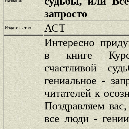
судьбы, или Все
Название
запросто
АСТ
Издательство
Интересно прид
в книге Курс
счастливой суд
гениальное - зап
читателей к осоз
Поздравляем вас,
все люди - гени