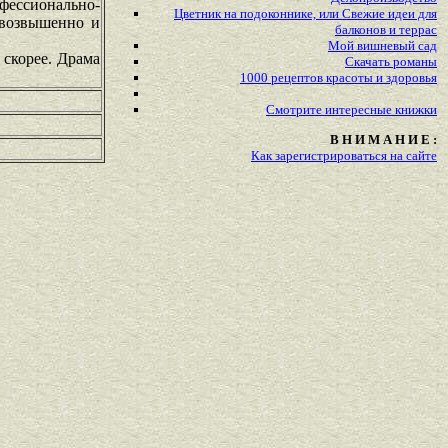
офессионально-
Цветник на подоконнике, или Свежие идеи для
 возвышенно и
балконов и террас
Мой вишневый сад
 скорее. Драма
Скачать романы
1000 рецептов красоты и здоровья
Смотрите
интересные
книжки
В Н И М А Н И Е :
Как зарегистрироваться на сайте