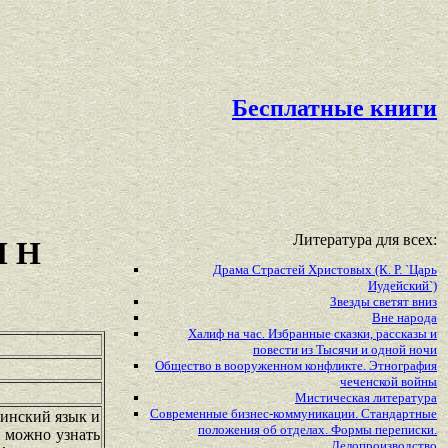
Бесплатные книги
Литература для всех:
М Н
Драма Страстей Христовых (К. Р. `Царь
Иудейский`)
Звезды светят вниз
Вне народа
Халиф на час. Избранные сказки, рассказы и
повести из Тысячи и одной ночи
Общество в вооруженном конфликте. Этнография
чеченской войны
Мистическая литература
Современные бизнес-коммуникации. Стандартные
тинский язык и
положения об отделах. Формы переписки.
и можно узнать
Делопроизводство