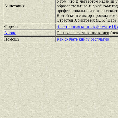
о том, что В четвертом издании
Аннотация
образовательные и учебно-мето
профессионально изложен сюжет
В этой книге автор проявил все 
Страстей Христовых (К. Р. `Царь
Формат
Электронная книга в формате Dj
Анонс
Ссылка на скачивание книги
(по
Помощь
Как скачать книгу бесплатно