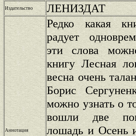
ЛЕНИЗДАТ
Издательство
Редко какая кн
радует одновре
эти слова можн
книгу Лесная ло
весна очень тала
Борис Сергунен
можно узнать о т
вошли две пов
лошадь и Осень и
Аннотация