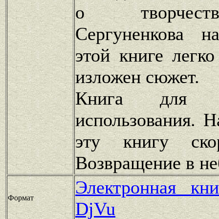
о творчест
Сергуненкова н
этой книге легко
изложен сюжет.
Книга для по
использования. Н
эту книгу скор
Возвращение в не
Электронная кн
Формат
DjVu