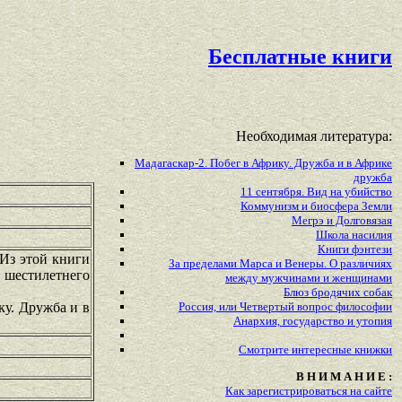
Бесплатные книги
Необходимая литература:
Мадагаскар-2. Побег в Африку. Дружба и в Африке
дружба
11 сентября. Вид на убийство
Коммунизм и биосфера Земли
Мегрэ и Долговязая
Школа насилия
Книги фэнтези
Из этой книги
За пределами Марса и Венеры. О различиях
в шестилетнего
между мужчинами и женщинами
Блюз бродячих собак
ку. Дружба и в
Россия, или Четвертый вопрос философии
Анархия, государство и утопия
Смотрите
интересные
книжки
В Н И М А Н И Е :
Как зарегистрироваться на сайте