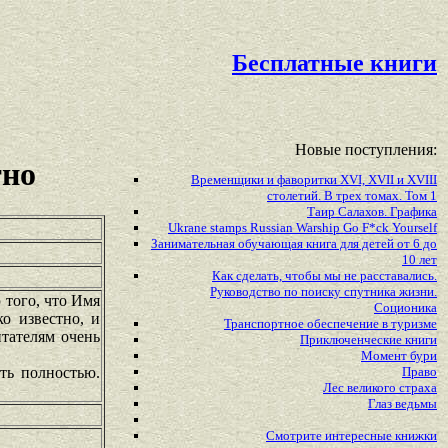
Бесплатные книги
Новые поступления:
тно
Временщики и фаворитки XVI, XVII и XVIII
столетий. В трех томах. Том 1
Таир Салахов. Графика
Ukrane stamps Russian Warship Go F*ck Yourself
Занимательная обучающая книга для детей от 6 до
10 лет
Как сделать, чтобы мы не расставались.
Руководство по поиску спутника жизни.
 того, что Имя
Соционика
о известно, и
Транспортное обеспечение в туризме
итателям очень
Приключенческие книги
Момент бури
ть полностью.
Право
Лес великого страха
Глаз ведьмы
Смотрите
интересные
книжки