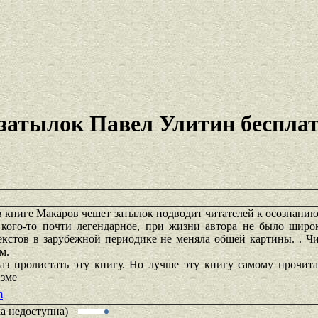
затылок Павел Улитин беспла
книге Макаров чешет затылок подводит читателей к осознанию
 кого-то почти легендарное, при жизни автора не было широк
екстов в зарубежной периодике не меняла общей картины. . Ч
м.
аз пролистать эту книгу. Но лучше эту книгу самому прочита
изме
m
ка недоступна)