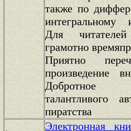
также по диффер
интегральному 
Для читателе
грамотно времяп
Приятно переч
произведение в
Добротное п
талантливого ав
пиратства
Электронная кн