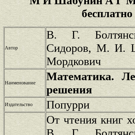
М И Шабунин А Г М
бесплатно
В. Г. Болтян
Сидоров, М. И. 
Автор
Мордкович
Математика. Ле
Наименование
решения
Попурри
Издательство
От чтения книг х
В. Г. Болтян