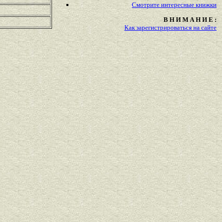
Смотрите
интересные
книжки
В Н И М А Н И Е :
Как зарегистрироваться на сайте