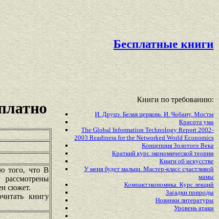
Бесплатные книги
Книги по требованию:
платно
И. Друцэ. Белая церковь. И. Чобану. Мосты
Красота ума
The Global Information Technology Report 2002-
2003 Readiness for the Networked World Economics
Концепция Золотого Века
Краткий курс экономической теории
Книги об искусстве
У меня будет малыш. Мастер-класс счастливой
ю того, что В
мамы
, рассмотрены
Компактэкономика. Курс лекций
ен сюжет.
Загадки природы
очитать книгу
Новинки литературы
Уровень атаки