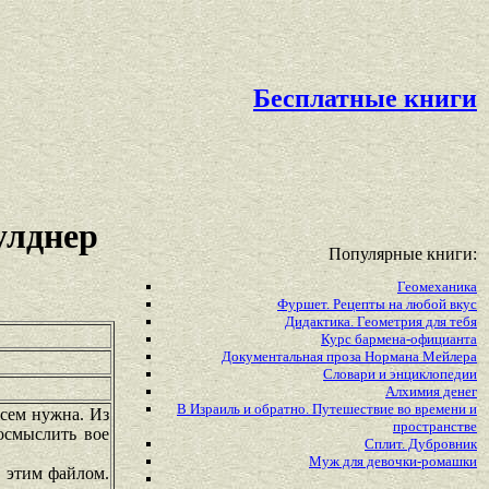
Бесплатные книги
улднер
Популярные книги:
Геомеханика
Фуршет. Рецепты на любой вкус
Дидактика. Геометрия для тебя
Курс бармена-официанта
Документальная проза Нормана Мейлера
Словари и энциклопедии
Алхимия денег
В Израиль и обратно. Путешествие во времени и
сем нужна. Из
пространстве
осмыслить вое
Сплит. Дубровник
Муж для девочки-ромашки
 этим файлом.