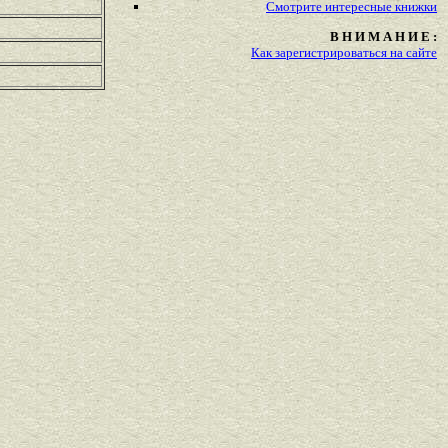
Смотрите
интересные
книжки
В Н И М А Н И Е :
Как зарегистрироваться на сайте