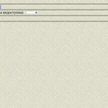
2
ка недоступна)