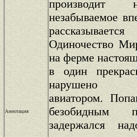
производит 
незабываемое вп
рассказывает
Одиночество Ми
на ферме настоя
в один прекра
нарушено ст
авиатором. Поп
безобидным п
Аннотация
задержался на