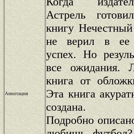
Когда издате
Астрель готови
книгу Нечестный
не верил в ее 
успех. Но резул
все ожидания. Л
книга от обложк
Эта книга акурат
Аннотация
создана.
Подробно описано
любишь футбол?