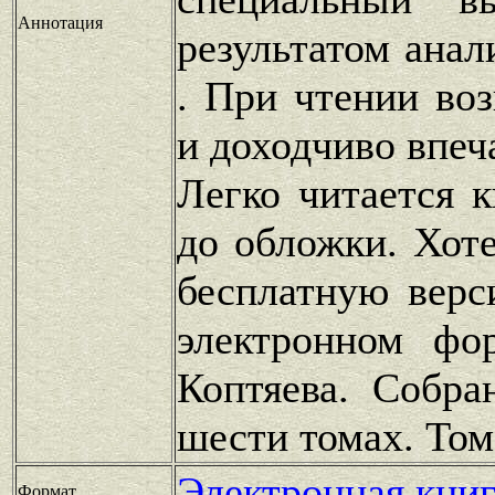
Аннотация
результатом анал
. При чтении во
и доходчиво впеч
Легко читается 
до обложки. Хот
бесплатную верс
электронном фо
Коптяева. Собра
шести томах. Том
Электронная книг
Формат