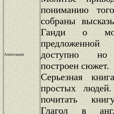
пониманию тог
собраны высказ
Ганди о мо
предложенно
доступно но 
Аннотация
построен сюжет.
Серьезная книг
простых людей.
почитать книг
Глагол в анг