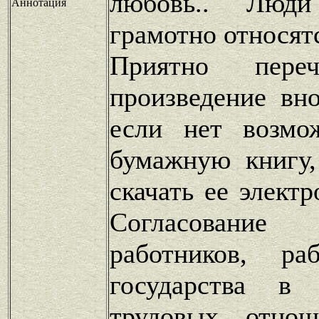
любовь.. Люд
Аннотация
грамотно относятс
Приятно переч
произведение вн
если нет возмо
бумажную книгу,
скачать ее элект
Согласовани
работников, ра
государства в 
трудовых отнош