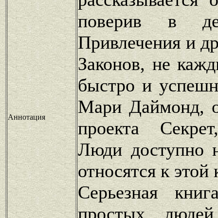
поверив в де
Привлечения и д
Законов, не каж
быстро и успешн
Мари Даймонд, о
Аннотация
проекта Секрет
Люди доступно 
относятся к этой 
Серьезная книг
простых люде