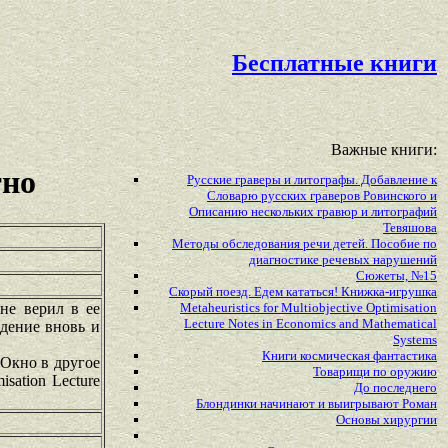
Бесплатные книги
Важные книги:
тно
Русские граверы и литографы. Добавление к
Словарю русских граверов Ровинского и
Описанию нескольких гравюр и литографий
Тевяшова
Методы обследования речи детей. Пособие по
диагностике речевых нарушений
Сюжеты, №15
Скорый поезд. Едем кататься! Книжка-игрушка
не верил в ее
Metaheuristics for Multiobjective Optimisation
Lecture Notes in Economics and Mathematical
едение вновь и
Systems
Книги космическая фантастика
 Окно в другое
Товарищи по оружию
isation Lecture
До последнего
Блондинки начинают и выигрывают Роман
Основы хирургии