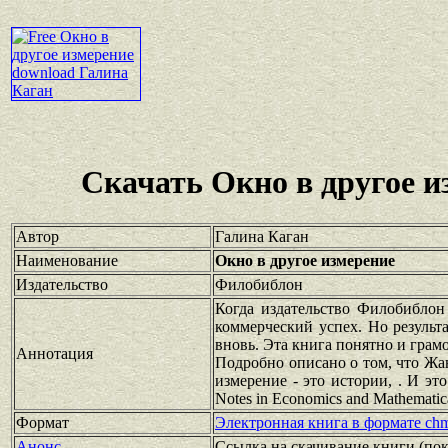
Скачать Окно в другое и
Автор
Галина Каган
Наименование
Окно в другое измерение
Издательство
Филобиблон
Когда издательство Филобиблон
коммерческий успех. Но результ
вновь. Эта книга понятно и грамо
Аннотация
Подробно описано о том, что Жа
измерение - это истории, . И это 
Notes in Economics and Mathematic
Формат
Электронная книга в формате ch
Анонс
Ссылка на скачивание книги
(по