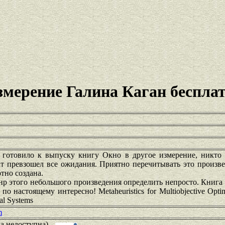
змерение Галина Каган беспла
 готовило к выпуску книгу Окно в другое измерение, никто 
ат превзошел все ожидания. Приятно перечитывать это произв
тно создана.
нр этого небольшого произведения определить непросто. Книга
по настоящему интересно! Metaheuristics for Multiobjective Optim
al Systems
m
ка недоступна)