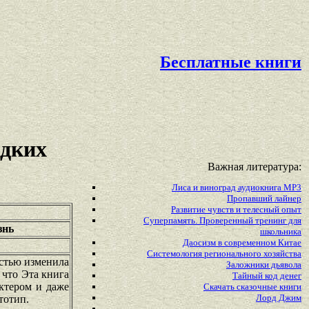
Бесплатные книги
адких
Важная литература:
Лиса и виноград аудиокнига MP3
Пропавший лайнер
Развитие чувств и телесный опыт
Суперпамять. Проверенный тренинг для
знь
школьника
Даосизм в современном Китае
Системология регионального хозяйства
остью изменила
Заложники дьявола
 что Эта книга
Тайный код денег
актером и даже
Скачать сказочные книги
Лорд Джим
тотип.