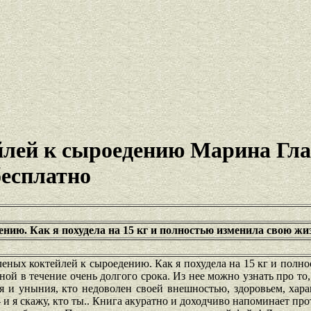
йлей к сыроедению Марина Гл
бесплатно
ению. Как я похудела на 15 кг и полностью изменила свою жи
еных коктейлей к сыроедению. Как я похудела на 15 кг и полн
ной в течение очень долгого срока. Из нее можно узнать про то,
ия и уныния, кто недоволен своей внешностью, здоровьем, хар
- и я скажу, кто ты.. Книга акуратно и доходчиво напоминает про