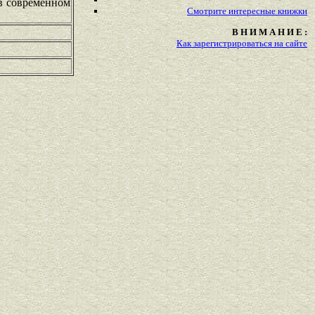
 в современном
Смотрите
интересные
книжки
В Н И М А Н И Е :
Как зарегистрироваться на сайте