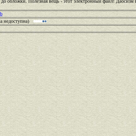
 до обложки. Полезная вещь - этот электронный файл! Даосизм
ub
ка недоступна)