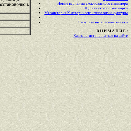
Новые варианты эксклюзивного маникюра
асстановочкой.
Купить украинские марки
Мегаистория К исторической типологии культуры
Смотрите
интересные
книжки
В Н И М А Н И Е :
Как зарегистрироваться на сайте