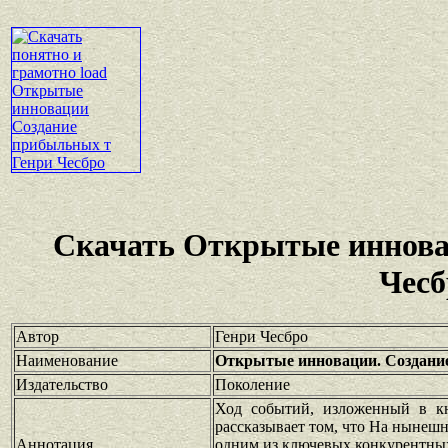
Скачать Открытые иннова
Чесб
Автор
Генри Чесбро
Наименование
Открытые инновации. Создани
Издательство
Поколение
Ход событий, изложенный в к
рассказывает том, что На нынеш
Аннотация
одним из ключевых конкурентных 