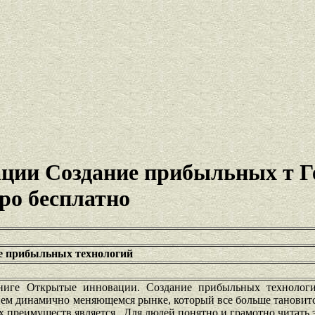
ции Создание прибыльных т Г
ро бесплатно
е прибыльных технологий
ниге Открытые инновации. Создание прибыльных технологи
нем динамично меняющемся рынке, который все больше тановит
преимуществ является . Для людей понятно и грамотно читать э