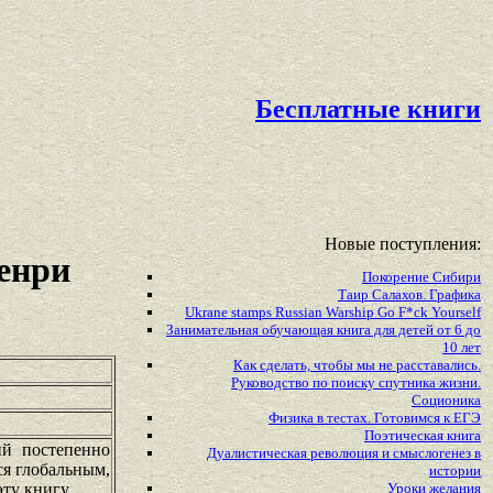
Бесплатные книги
Новые поступления:
енри
Покорение Сибири
Таир Салахов. Графика
Ukrane stamps Russian Warship Go F*ck Yourself
Занимательная обучающая книга для детей от 6 до
10 лет
Как сделать, чтобы мы не расставались.
Руководство по поиску спутника жизни.
Соционика
Физика в тестах. Готовимся к ЕГЭ
Поэтическая книга
й постепенно
Дуалистическая революция и смыслогенез в
ся глобальным,
истории
ту книгу.
Уроки желания