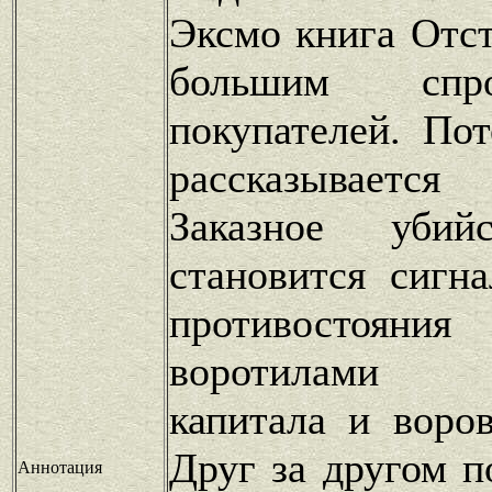
Эксмо книга Отст
большим спр
покупателей. По
рассказываетс
Заказное убий
становится сигн
противосто
воротилами 
капитала и воро
Друг за другом п
Аннотация