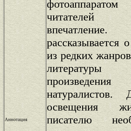
фотоаппаратом
читателей н
впечатлен
рассказывается 
из редких жанро
литератур
произведени
натуралистов. 
освещения ж
писателю нео
Аннотация