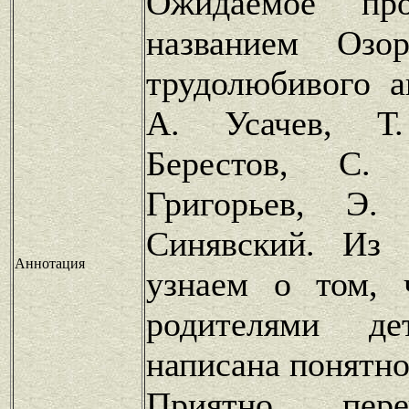
Ожидаемое про
названием Озо
трудолюбивого а
А. Усачев, Т
Берестов, С.
Григорьев, Э.
Синявский. Из
Аннотация
узнаем о том, 
родителями д
написана понятно
Приятно пере