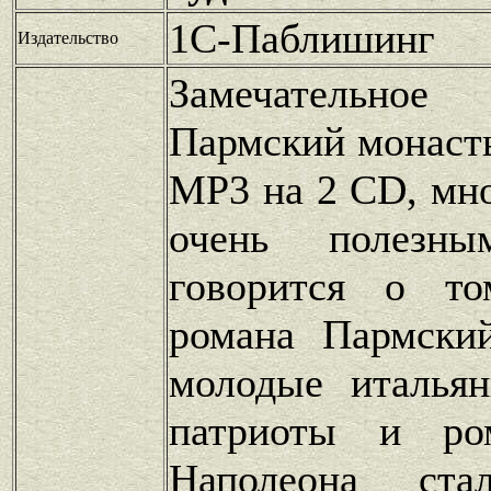
1С-Паблишинг
Издательство
Замечательное 
Пармский монаст
MP3 на 2 CD, мн
очень полезн
говорится о то
романа Пармски
молодые итальян
патриоты и ро
Наполеона ст