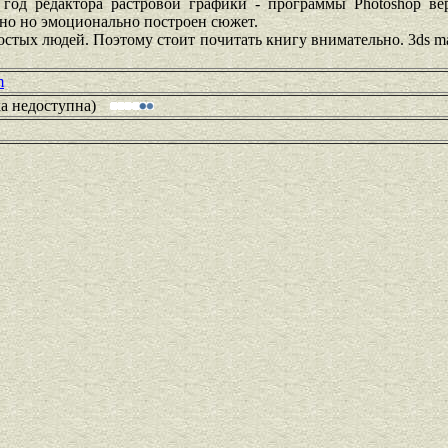
год редактора растровой графики - программы Photoshop ве
но но эмоционально построен сюжет.
остых людей. Поэтому стоит почитать книгу внимательно. 3ds m
m
ка недоступна)