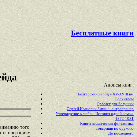
Бесплатные книги
ейда
Анонсы книг:
Болгарский народ в XV-XVIII вв.
Сосчитаем
Браслет для Золушки
Сергей Иванович Зимин - антрепренер
Утверждение в любви. История одной семьи.
1872-1981
Книги космическая фантастика
ниманию того,
Товарищи по оружию
м и операциям
До последнего