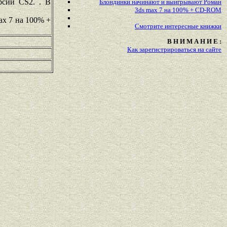
рсии CS2. . В
Блондинки начинают и выигрывают Роман
3ds max 7 на 100% + CD-ROM
ax 7 на 100% +
Смотрите
интересные
книжки
В Н И М А Н И Е :
Как зарегистрироваться на сайте