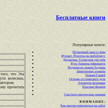
Бесплатные книги
Популярные книги:
Потаенный смысл слова
Фуршет. Рецепты на любой вкус
Дидактика. Геометрия для тебя
Курс бармена-официанта
Подарки по знакам Зодиака
Авантюрные романы
того, что Эта
Уильям Гарвей
ути колесики,
Основы сестринского дела
 автором.
Элементы механики
ому прочитать
Красные фонари
Смотрите
интересные
книжки
В Н И М А Н И Е :
Как зарегистрироваться на сайте