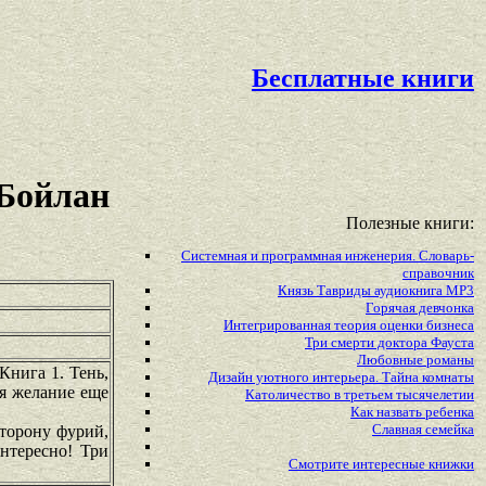
Бесплатные книги
 Бойлан
Полезные книги:
Системная и программная инженерия. Словарь-
справочник
Князь Тавриды аудиокнига MP3
Горячая девчонка
Интегрированная теория оценки бизнеса
Три смерти доктора Фауста
Любовные романы
Книга 1. Тень,
Дизайн уютного интерьера. Тайна комнаты
ся желание еще
Католичество в третьем тысячелетии
Как назвать ребенка
Славная семейка
сторону фурий,
нтересно! Три
Смотрите
интересные
книжки