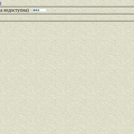
m
ка недоступна)