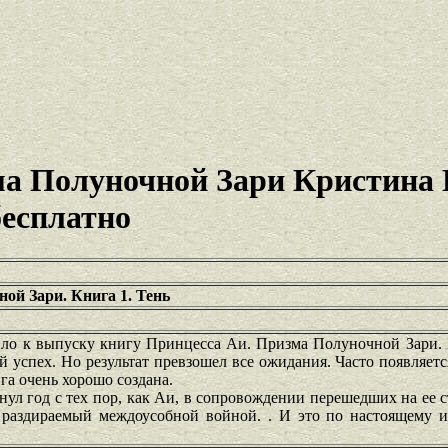
а Полуночной Зари Кристина
бесплатно
ой Зари. Книга 1. Тень
ило к выпуску книгу Принцесса Аи. Призма Полуночной Зари. 
й успех. Но результат превзошел все ожидания. Часто появляет
ига очень хорошо создана.
ул год с тех пор, как Аи, в сопровождении перешедших на ее 
, раздираемый междоусобной войной. . И это по настоящему и