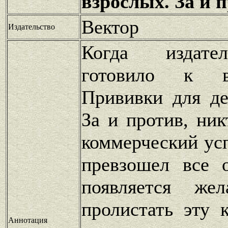
взрослых. За и 
Вектор
Издательство
Когда издате
готовило к в
Прививки для де
За и против, ник
коммерческий усп
превзошел все 
появляется же
пролистать эту 
Аннотация