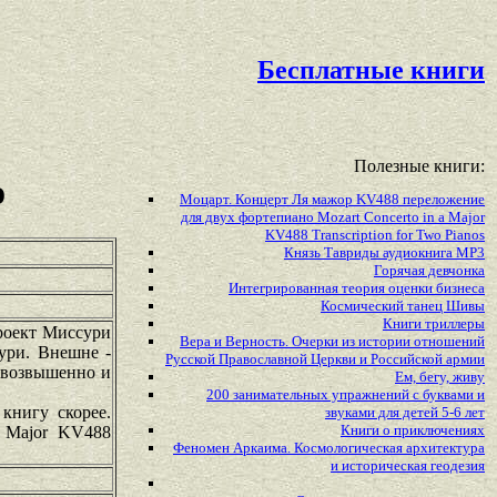
Бесплатные книги
Полезные книги:
о
Моцарт. Концерт Ля мажор KV488 переложение
для двух фортепиано Mozart Concerto in a Major
KV488 Transcription for Two Pianos
Князь Тавриды аудиокнига MP3
Горячая девчонка
Интегрированная теория оценки бизнеса
Космический танец Шивы
Книги триллеры
Проект Миссури
Вера и Верность. Очерки из истории отношений
ури. Внешне -
Русской Православной Церкви и Российской армии
е возвышенно и
Ем, бегу, живу
200 занимательных упражнений с буквами и
книгу скорее.
звуками для детей 5-6 лет
Книги о приключениях
a Major KV488
Феномен Аркаима. Космологическая архитектура
и историческая геодезия