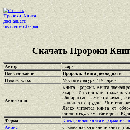
Скачать Пророки Книг
Автор
Зхарья
Наименование
Пророки. Книга двенадцати
Издательство
Мосты культуры / Гешарим
Книга Пророки. Книга двенадцати
Зхарья. Из этой книги можно уз
обширными комментариями, сос
Аннотация
раввинских трудов. . Читатели а
Легко читается книга от обл
библиотеку. Сам себе юрист. Юр
Формат
Электронная книга в формате ch
Анонс
Ссылка на скачивание книги
(по