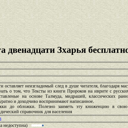
а двенадцати Зхарья бесплатн
 оставляет неизгладимый след в душе читателя, благодаря мас
нать о том, что Тексты из книги Пророков на иврите с русск
тавленые на основе Талмуда, мидрашей, классических ран
куратно и доходчиво воспринимают написанное.
ожки до обложки. Полезно заиметь эту книженцию в свою
идический справочник для населения
m
ка недоступна)