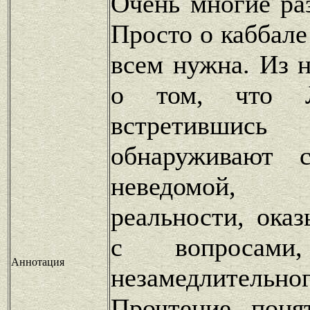
Очень многие ра
Просто о каббале
всем нужна. Из 
о том, что Л
встретившись
обнаруживают 
неведомой, 
реальности, ока
с вопросами
Аннотация
незамедлитель
Прочтение поня