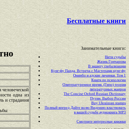
Бесплатные книги
Занимательные книги:
тно
Нити судьбы
Жизнь Гончарова
В защиту глобализации
Кунг-фу Панда. Встреча с Мастерами кунг-фу
Онинбо и адские личинки. Том 1
Книги по психологии
Олитературенное время. (Гипо) теория
литературных жанров
я человеческой
The Concise Oxford Russian Dictionary
ности одна из
Путин. Выбор России
ль и страдания
Buy Ukrainian stamps
Полный вперед Дайте волю Видению властвовать
дьбы
в вашей судьбе аудиокнига MP3
Смотрите
интересные
книжки