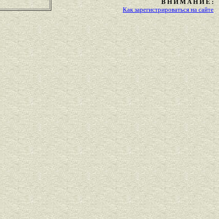
В Н И М А Н И Е :
Как зарегистрироваться на сайте