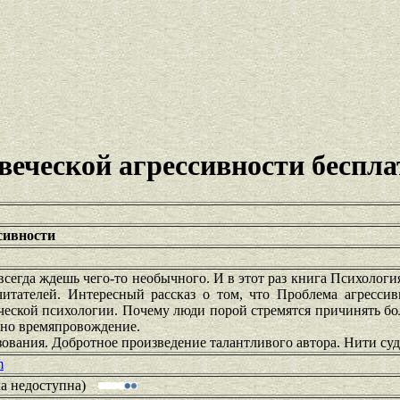
веческой агрессивности беспла
сивности
всегда ждешь чего-то необычного. И в этот раз книга Психологи
читателей. Интересный рассказ о том, что Проблема агрессив
еской психологии. Почему люди порой стремятся причинять бо
етно времяпровождение.
зования. Добротное произведение талантливого автора. Нити су
m
ка недоступна)