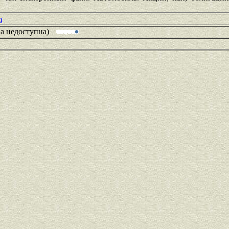
m
ка недоступна)