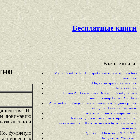
Бесплатные книги
Важные книги:
тно
Visual Studio .NET разработка приложений баз
данных
Паутина противостояния
Поле смерти
China An Economics Research Study Series
Economics amp Policy Studies
Автомобиль. Акции, паи, облигации акционерных
обществ России. Каталог
иночества. Из
Книги по программированию
оды пониманию
Теория ценностно-ориентированного
и возвышенно и
менеджмента. Финансовый и бухгалтерский
аспекты
 Но, бумажную
Русские в Париже. 1919-1939
Безумный Монктон
и акционерных