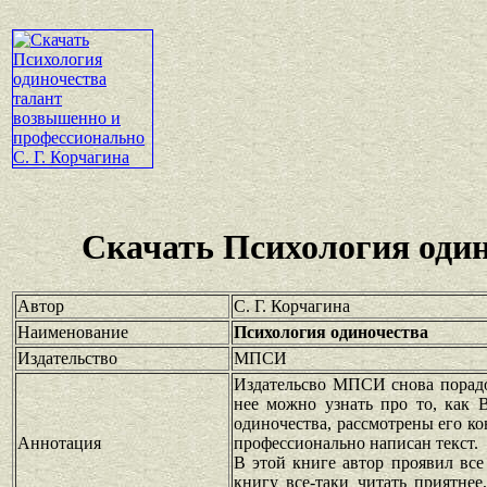
Скачать Психология один
Автор
С. Г. Корчагина
Наименование
Психология одиночества
Издательство
МПСИ
Издательсво МПСИ снова порадо
нее можно узнать про то, как
одиночества, рассмотрены его к
Аннотация
профессионально написан текст.
В этой книге автор проявил вс
книгу все-таки читать приятне