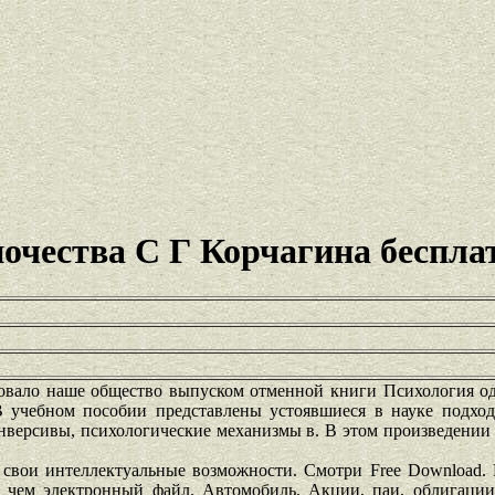
очества С Г Корчагина беспла
вало наше общество выпуском отменной книги Психология од
 В учебном пособии представлены устоявшиеся в науке подх
онверсивы, психологические механизмы в. В этом произведени
е свои интеллектуальные возможности. Смотри Free Download.
е, чем электронный файл. Автомобиль. Акции, паи, облигаци