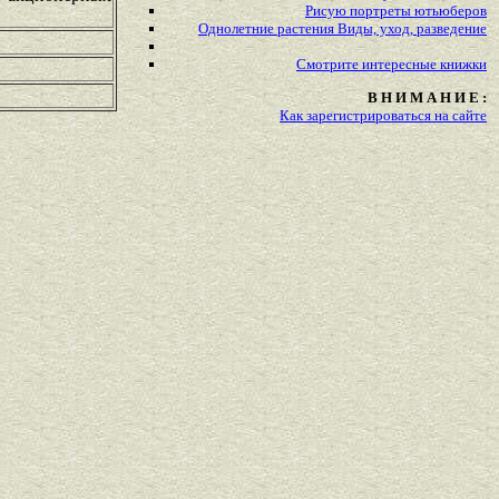
Рисую портреты ютьюберов
Однолетние растения Виды, уход, разведение
Смотрите
интересные
книжки
В Н И М А Н И Е :
Как зарегистрироваться на сайте